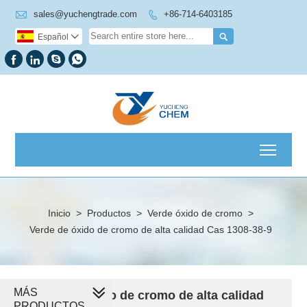

sales@yuchengtrade.com
+86-714-6403185


Español





Toggl
Inicio
>
Productos
>
Verde óxido de cromo
>
Verde de óxido de cromo de alta calidad Cas 1308-38-9
MÁS
Verde de óxido de cromo de alta calidad
PRODUCTOS